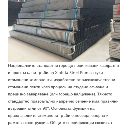
Националните стандартни горещо поцинковани квадратни
и правоъгълни тръби на Xinlida Steel Pipe са кухи
стоманени компоненти, изработени от висококачествени
стоманени ленти чрез процеси на студено огъване и
прецизно заваряване (или горещо валцуване). Тяхното
стандартно правоъгълно напречно сечение има правилни
вътрешни ъгли от 90°. Основната функция на
правоъгълните стоманени тръби е носеща, опорна и
рамкова конструкция. Общите спецификации включват