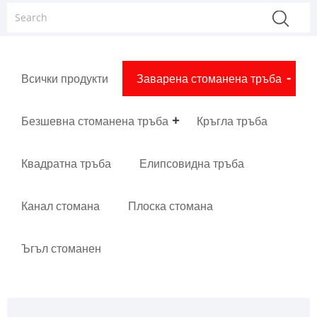
Всички продукти
Заварена стоманена тръба
Безшевна стоманена тръба
Кръгла тръба
Квадратна тръба
Елипсовидна тръба
Канал стомана
Плоска стомана
Ъгъл стоманен