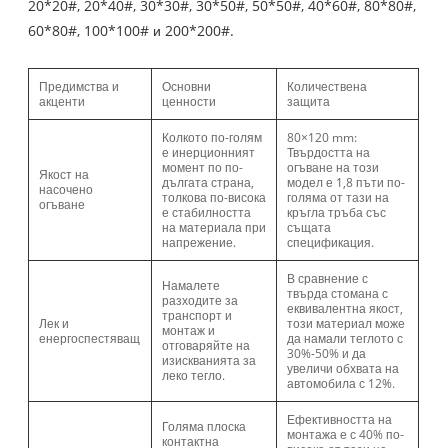
20*20#, 20*40#, 30*30#, 30*50#, 50*50#, 40*60#, 80*80#,
60*80#, 100*100# и 200*200#.
Предимства и
Основни
Количествена
акценти
ценности
защита
Колкото по-голям
80×120 mm:
е инерционният
Твърдостта на
момент по по-
огъване на този
Якост на
дългата страна,
модел е 1,8 пъти по-
насочено
толкова по-висока
голяма от тази на
огъване
е стабилността
кръгла тръба със
на материала при
същата
напрежение.
спецификация.
В сравнение с
Намалете
твърда стомана с
разходите за
еквивалентна якост,
транспорт и
Лек и
този материал може
монтаж и
енергоспестяващ
да намали теглото с
отговаряйте на
30%-50% и да
изискванията за
увеличи обхвата на
леко тегло.
автомобила с 12%.
Ефективността на
Голяма плоска
монтажа е с 40% по-
контактна