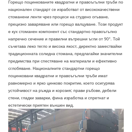
Горещо поцинкованите квадратни и правоъгълни тръби по
национален стандарт се изработват от висококачествени
стоманени ленти чрез процеси на студено огъване,
прецизно заваряване или горещо валцуване. Този продукт
е кух стоманен компонент със стандартно правоъгълно
напречно сечение и правилни вътрешни ъгли от 90°. Той
съчетава леко тегло и висока якост, директно замествайки
традиционната солидна стомана, предлагайки значителни
предимства при спестяване на материали и ефективно
сглобяване. Националните стандартни горещо
поцинковани квадратни и правоъгълни тръби имат
равномерно и ярко цинково покритие, което осигурява
устойчивост на ръжда и корозия; прави ръбове, дебели
стени, гладки заварки, фина изработка и спретнат и
естетически приятен външен вид.