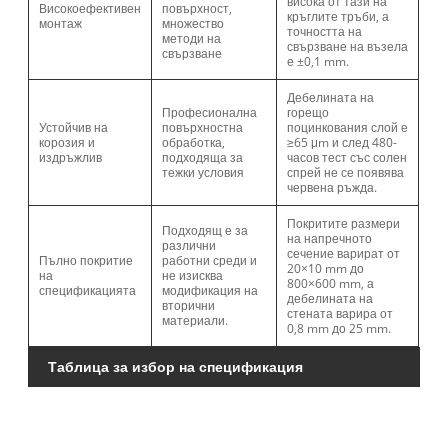
висока от тази на
Високоефективен
повърхност,
кръглите тръби, а
монтаж
множество
точността на
методи на
свързване на възела
свързване
е ±0,1 mm.
Дебелината на
Професионална
горещо
Устойчив на
повърхностна
поцинкования слой е
корозия и
обработка,
≥65 μm и след 480-
издръжлив
подходяща за
часов тест със солен
тежки условия
спрей не се появява
червена ръжда.
Покритите размери
Подходящ е за
на напречното
различни
сечение варират от
Пълно покритие
работни среди и
20×10 mm до
на
не изисква
800×600 mm, а
спецификацията
модификация на
дебелината на
вторични
стената варира от
материали.
0,8 mm до 25 mm.
Таблица за избор на спецификация
Об
сп
(р
на
се
де