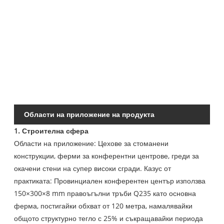
40
Пе
сп
Области на приложение на продукта
1. Строителна сфера
Области на приложение: Цехове за стоманени
конструкции, ферми за конферентни центрове, греди за
окачени стени на супер високи сгради. Казус от
практиката: Провинциален конферентен център използва
150×300×8 mm правоъгълни тръби Q235 като основна
ферма, постигайки обхват от 120 метра, намалявайки
общото структурно тегло с 25% и съкращавайки периода