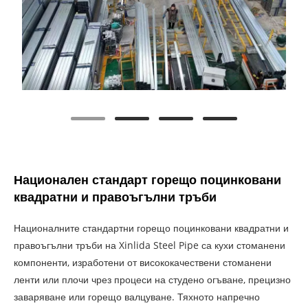
Национален стандарт горещо поцинковани
квадратни и правоъгълни тръби
Националните стандартни горещо поцинковани квадратни и
правоъгълни тръби на Xinlida Steel Pipe са кухи стоманени
компоненти, изработени от висококачествени стоманени
ленти или плочи чрез процеси на студено огъване, прецизно
заваряване или горещо валцуване. Тяхното напречно