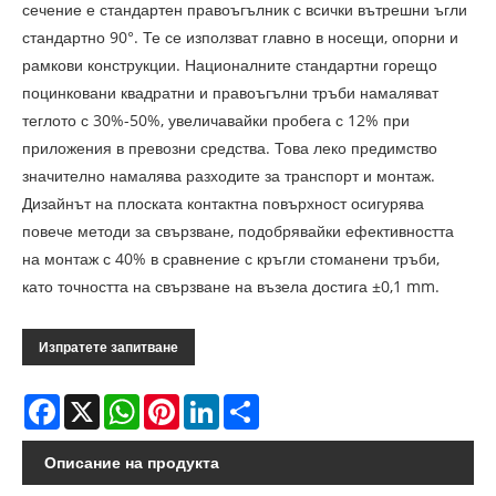
сечение е стандартен правоъгълник с всички вътрешни ъгли
стандартно 90°. Те се използват главно в носещи, опорни и
рамкови конструкции. Националните стандартни горещо
поцинковани квадратни и правоъгълни тръби намаляват
теглото с 30%-50%, увеличавайки пробега с 12% при
приложения в превозни средства. Това леко предимство
значително намалява разходите за транспорт и монтаж.
Дизайнът на плоската контактна повърхност осигурява
повече методи за свързване, подобрявайки ефективността
на монтаж с 40% в сравнение с кръгли стоманени тръби,
като точността на свързване на възела достига ±0,1 mm.
Изпратете запитване
Facebook
X
WhatsApp
Pinterest
LinkedIn
Share
Описание на продукта