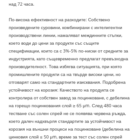
над 72 часа.
По-висока ефективност на разходите: Собствено
произведените суровини, комбинирани с интелигентни
производствени линии, намаляват междинните стъпки,
което води до цени за продукти със същите
спецификации, които са с 3%-5% по-ниски от средните за
индустрията, като същевременно предлагат превъзходна
производителност. Това избягва ситуацията, при която
промишлените продукти са на твърде високи цени, но
отговарят само на стандартните изисквания. Подобрена
устойчивост на корозия: Качеството на продукта се
контролира от собствен завод за поцинковане, с дебелина
на горещо поцинкования слой ≥ 65 μm. След 480 часа
тестване със солен спрей не се появява червена ръжда,
което далеч надхвърля стандартите за устойчивост на
корозия на външни процеси на поцинковане (дебелина на
цинковия слой ≤ 50 μm, време за тест със солен спрей