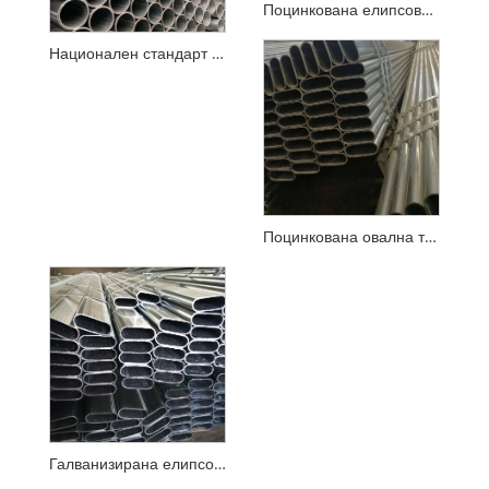
Поцинкована елипсовидна стоманена тръба
Национален стандарт горещо поцинкована кръгла тръба
Поцинкована овална тръба с малък диаметър
Галванизирана елипсовидна тръба с голям диаметър