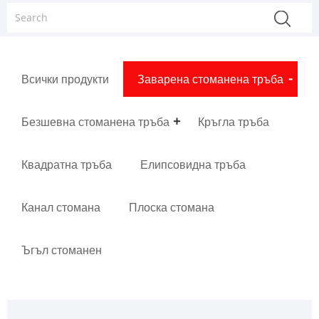
Всички продукти
Заварена стоманена тръба
Безшевна стоманена тръба
Кръгла тръба
Квадратна тръба
Елипсовидна тръба
Канал стомана
Плоска стомана
Ъгъл стоманен