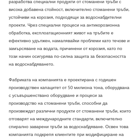
разработва специални продукти от стоманени тръби с
висока добавена стойност, включително стоманени тръби,
устойчиви на корозия, подходящи за водоснабдителни
проекти. Чрез специални процеси на антикорозионна
обработка, експлоатационният живот на тръбите е
ефективно удължен, намалявайки проблеми като течове и
замърсяване на водата, причинени от корозия, като по
този начин осигурява по-силна защита за безопасността
на водоснабдяването.
Фабриката на компанията е проектирана с годишен
производствен капацитет от 50 милиона тона, оборудвана
с усъвършенствано оборудване и процеси за
производство на стоманени тръби, способни да
произвеждат различни продукти от стоманени тръби, които
отговарят на международните стандарти, включително
спирално заварени тръби за водоснабдяване. Освен това
компанията подкрепя клиентите при модифициране на