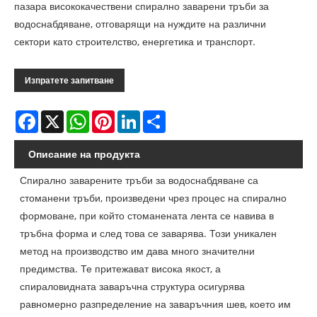
пазара висококачествени спирално заварени тръби за
водоснабдяване, отговарящи на нуждите на различни
сектори като строителство, енергетика и транспорт.
Изпратете запитване
Facebook
X
WhatsApp
Pinterest
LinkedIn
Share
Описание на продукта
Спирално заварените тръби за водоснабдяване са
стоманени тръби, произведени чрез процес на спирално
формоване, при който стоманената лента се навива в
тръбна форма и след това се заварява. Този уникален
метод на производство им дава много значителни
предимства. Те притежават висока якост, а
спираловидната заваръчна структура осигурява
равномерно разпределение на заваръчния шев, което им