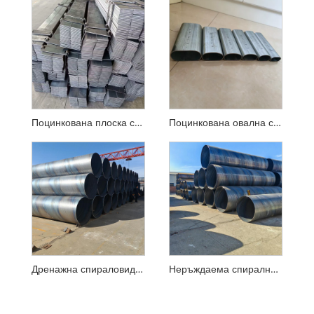
Поцинкована плоска стомана
Поцинкована овална стоманена тръба
Дренажна спираловидна заварена тръба
Неръждаема спирално заварена тръба