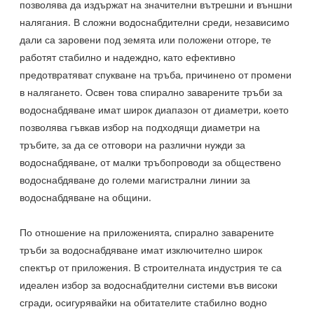
позволява да издържат на значителни вътрешни и външни
налягания. В сложни водоснабдителни среди, независимо
дали са заровени под земята или положени отгоре, те
работят стабилно и надеждно, като ефективно
предотвратяват спукване на тръба, причинено от промени
в налягането. Освен това спирално заварените тръби за
водоснабдяване имат широк диапазон от диаметри, което
позволява гъвкав избор на подходящи диаметри на
тръбите, за да се отговори на различни нужди за
водоснабдяване, от малки тръбопроводи за обществено
водоснабдяване до големи магистрални линии за
водоснабдяване на общини.
По отношение на приложенията, спирално заварените
тръби за водоснабдяване имат изключително широк
спектър от приложения. В строителната индустрия те са
идеален избор за водоснабдителни системи във високи
сгради, осигурявайки на обитателите стабилно водно