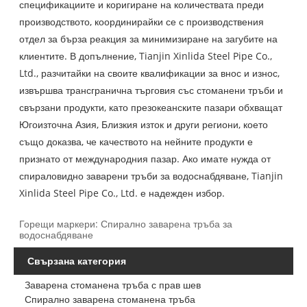
спецификациите и коригиране на количествата преди
производството, координирайки се с производствения
отдел за бърза реакция за минимизиране на загубите на
клиентите. В допълнение, Tianjin Xinlida Steel Pipe Co.,
Ltd., разчитайки на своите квалификации за внос и износ,
извършва трансгранична търговия със стоманени тръби и
свързани продукти, като презокеанските пазари обхващат
Югоизточна Азия, Близкия изток и други региони, което
също доказва, че качеството на нейните продукти е
признато от международния пазар. Ако имате нужда от
спираловидно заварени тръби за водоснабдяване, Tianjin
Xinlida Steel Pipe Co., Ltd. е надежден избор.
Горещи маркери: Спирално заварена тръба за
водоснабдяване
Свързана категория
Заварена стоманена тръба с прав шев
Спирално заварена стоманена тръба