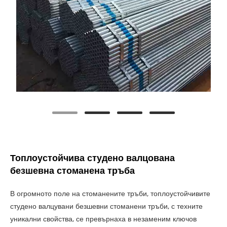
Топлоустойчива студено валцована
безшевна стоманена тръба
В огромното поле на стоманените тръби, топлоустойчивите
студено валцувани безшевни стоманени тръби, с техните
уникални свойства, се превърнаха в незаменим ключов