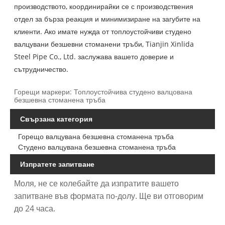
производството, координирайки се с производствения
отдел за бърза реакция и минимизиране на загубите на
клиенти. Ако имате нужда от топлоустойчиви студено
валцувани безшевни стоманени тръби, Tianjin Xinlida
Steel Pipe Co., Ltd. заслужава вашето доверие и
сътрудничество.
Горещи маркери: Топлоустойчива студено валцована
безшевна стоманена тръба
Свързана категория
Горещо валцувана безшевна стоманена тръба
Студено валцувана безшевна стоманена тръба
Изпратете запитване
Моля, не се колебайте да изпратите вашето
запитване във формата по-долу. Ще ви отговорим
до 24 часа.