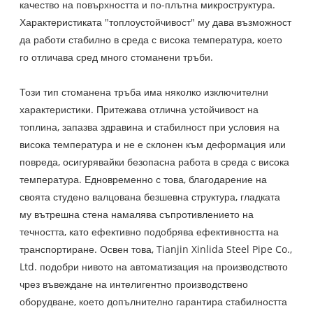
качество на повърхността и по-плътна микроструктура.
Характеристиката "топлоустойчивост" му дава възможност
да работи стабилно в среда с висока температура, което
го отличава сред много стоманени тръби.
Този тип стоманена тръба има няколко изключителни
характеристики. Притежава отлична устойчивост на
топлина, запазва здравина и стабилност при условия на
висока температура и не е склонен към деформация или
повреда, осигурявайки безопасна работа в среда с висока
температура. Едновременно с това, благодарение на
своята студено валцована безшевна структура, гладката
му вътрешна стена намалява съпротивлението на
течността, като ефективно подобрява ефективността на
транспортиране. Освен това, Tianjin Xinlida Steel Pipe Co.,
Ltd. подобри нивото на автоматизация на производството
чрез въвеждане на интелигентно производствено
оборудване, което допълнително гарантира стабилността