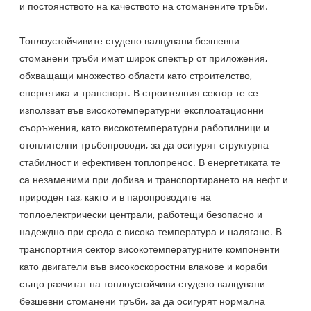
и постоянството на качеството на стоманените тръби.
Топлоустойчивите студено валцувани безшевни
стоманени тръби имат широк спектър от приложения,
обхващащи множество области като строителство,
енергетика и транспорт. В строителния сектор те се
използват във високотемпературни експлоатационни
съоръжения, като високотемпературни работилници и
отоплителни тръбопроводи, за да осигурят структурна
стабилност и ефективен топлопренос. В енергетиката те
са незаменими при добива и транспортирането на нефт и
природен газ, както и в паропроводите на
топлоелектрически централи, работещи безопасно и
надеждно при среда с висока температура и налягане. В
транспортния сектор високотемпературните компоненти
като двигатели във високоскоростни влакове и кораби
също разчитат на топлоустойчиви студено валцувани
безшевни стоманени тръби, за да осигурят нормална