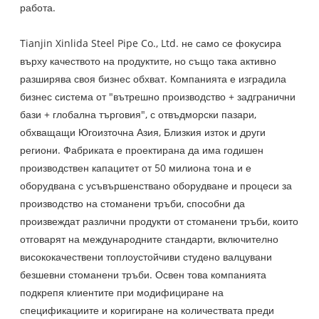
работа.
Tianjin Xinlida Steel Pipe Co., Ltd. не само се фокусира
върху качеството на продуктите, но също така активно
разширява своя бизнес обхват. Компанията е изградила
бизнес система от "вътрешно производство + задгранични
бази + глобална търговия", с отвъдморски пазари,
обхващащи Югоизточна Азия, Близкия изток и други
региони. Фабриката е проектирана да има годишен
производствен капацитет от 50 милиона тона и е
оборудвана с усъвършенствано оборудване и процеси за
производство на стоманени тръби, способни да
произвеждат различни продукти от стоманени тръби, които
отговарят на международните стандарти, включително
висококачествени топлоустойчиви студено валцувани
безшевни стоманени тръби. Освен това компанията
подкрепя клиентите при модифициране на
спецификациите и коригиране на количествата преди