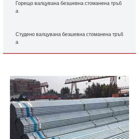
Горещо валцувана безшевна стоманена тръб
а
Студено валцувана безшевна стоманена тръб
а