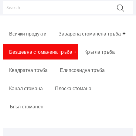
Всички продукти
Заварена стоманена тръба
Безшевна стоманена тръба
Кръгла тръба
Квадратна тръба
Елипсовидна тръба
Канал стомана
Плоска стомана
Ъгъл стоманен