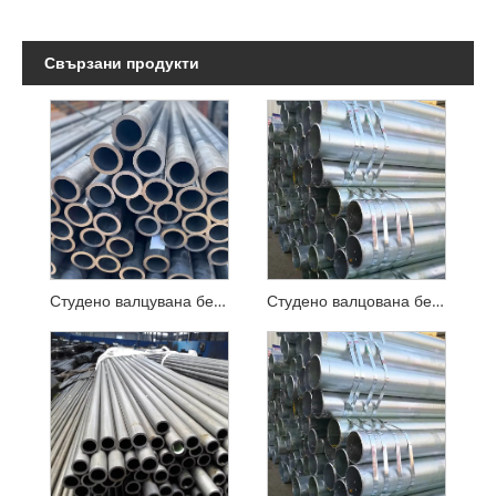
Свързани продукти
Студено валцувана безшевна стоманена тръба с ниско и средно налягане
Студено валцована безшевна стоманена тръба под високо налягане