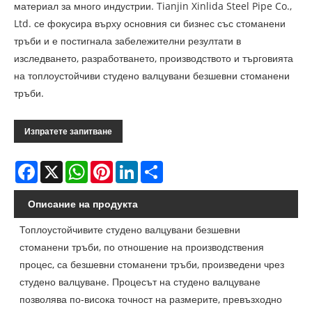
материал за много индустрии. Tianjin Xinlida Steel Pipe Co.,
Ltd. се фокусира върху основния си бизнес със стоманени
тръби и е постигнала забележителни резултати в
изследването, разработването, производството и търговията
на топлоустойчиви студено валцувани безшевни стоманени
тръби.
Изпратете запитване
Facebook
X
WhatsApp
Pinterest
LinkedIn
Share
Описание на продукта
Топлоустойчивите студено валцувани безшевни
стоманени тръби, по отношение на производствения
процес, са безшевни стоманени тръби, произведени чрез
студено валцуване. Процесът на студено валцуване
позволява по-висока точност на размерите, превъзходно