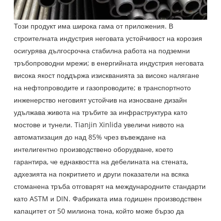
Този продукт има широка гама от приложения. В
строителната индустрия неговата устойчивост на корозия
осигурява дългосрочна стабилна работа на подземни
тръбопроводни мрежи; в енергийната индустрия неговата
висока якост поддържа изискванията за високо налягане
на нефтопроводите и газопроводите; в транспортното
инженерство неговият устойчив на износване дизайн
удължава живота на тръбите за инфраструктура като
мостове и тунели. Tianjin Xinlida увеличи нивото на
автоматизация до над 85% чрез въвеждане на
интелигентно производствено оборудване, което
гарантира, че еднаквостта на дебелината на стената,
адхезията на покритието и други показатели на всяка
стоманена тръба отговарят на международните стандарти
като ASTM и DIN. Фабриката има годишен производствен
капацитет от 50 милиона тона, който може бързо да