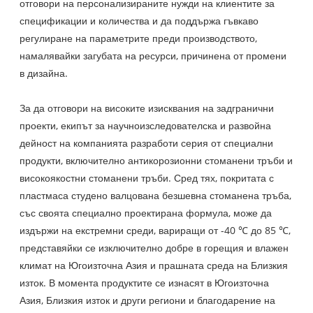
отговори на персонализираните нужди на клиентите за
спецификации и количества и да поддържа гъвкаво
регулиране на параметрите преди производството,
намалявайки загубата на ресурси, причинена от промени
в дизайна.
За да отговори на високите изисквания на задгранични
проекти, екипът за научноизследователска и развойна
дейност на компанията разработи серия от специални
продукти, включително антикорозионни стоманени тръби и
високоякостни стоманени тръби. Сред тях, покритата с
пластмаса студено валцована безшевна стоманена тръба,
със своята специално проектирана формула, може да
издържи на екстремни среди, вариращи от -40 ℃ до 85 ℃,
представяйки се изключително добре в горещия и влажен
климат на Югоизточна Азия и прашната среда на Близкия
изток. В момента продуктите се изнасят в Югоизточна
Азия, Близкия изток и други региони и благодарение на