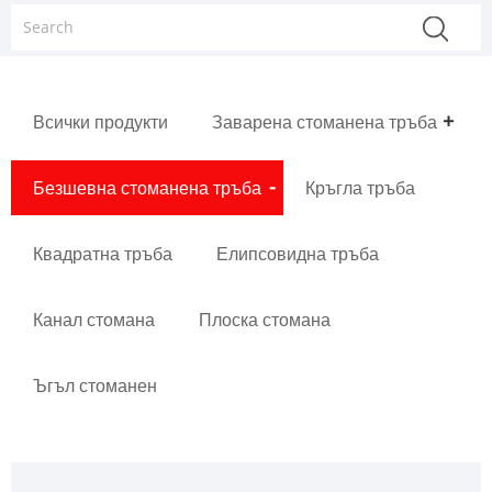
Всички продукти
Заварена стоманена тръба
Безшевна стоманена тръба
Кръгла тръба
Квадратна тръба
Елипсовидна тръба
Канал стомана
Плоска стомана
Ъгъл стоманен