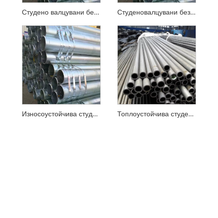
Студено валцувани безшевни стоманени тръби за носене на сгради
Студеновалцувани безшевни стоманени тръби за строителни машини
Износоустойчива студено валцована безшевна стоманена тръба
Топлоустойчива студено валцована безшевна стоманена тръба