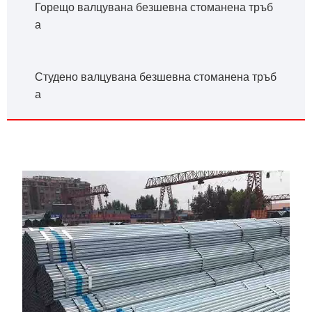
Горещо валцувана безшевна стоманена тръб
а
Студено валцувана безшевна стоманена тръб
а