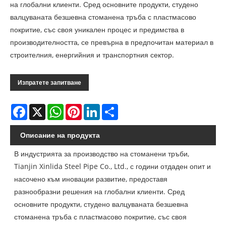
на глобални клиенти. Сред основните продукти, студено
валцуваната безшевна стоманена тръба с пластмасово
покритие, със своя уникален процес и предимства в
производителността, се превърна в предпочитан материал в
строителния, енергийния и транспортния сектор.
Изпратете запитване
Facebook
X
WhatsApp
Pinterest
LinkedIn
Share
Описание на продукта
В индустрията за производство на стоманени тръби,
Tianjin Xinlida Steel Pipe Co., Ltd., с години отдаден опит и
насочено към иновации развитие, предоставя
разнообразни решения на глобални клиенти. Сред
основните продукти, студено валцуваната безшевна
стоманена тръба с пластмасово покритие, със своя