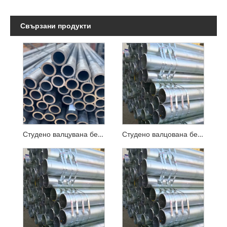
Свързани продукти
Студено валцувана безшевна стоманена тръба с ниско и средно налягане
Студено валцована безшевна стоманена тръба под високо налягане