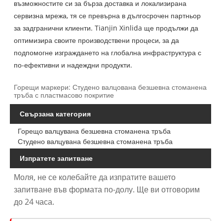
възможностите си за бърза доставка и локализирана
сервизна мрежа, тя се превърна в дългосрочен партньор
за задгранични клиенти. Tianjin Xinlida ще продължи да
оптимизира своите производствени процеси, за да
подпомогне изграждането на глобална инфраструктура с
по-ефективни и надеждни продукти.
Горещи маркери: Студено валцована безшевна стоманена
тръба с пластмасово покритие
Свързана категория
Горещо валцувана безшевна стоманена тръба
Студено валцувана безшевна стоманена тръба
Изпратете запитване
Моля, не се колебайте да изпратите вашето
запитване във формата по-долу. Ще ви отговорим
до 24 часа.