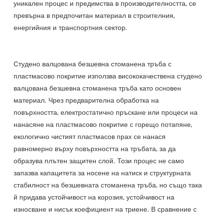
уникален процес и предимства в производителността, се
превърна в предпочитан материал в строителния,
енергийния и транспортния сектор.
Студено валцована безшевна стоманена тръба с
пластмасово покритие използва висококачествена студено
валцована безшевна стоманена тръба като основен
материал. Чрез предварителна обработка на
повърхността, електростатично пръскане или процеси на
нанасяне на пластмасово покритие с горещо потапяне,
екологично чистият пластмасов прах се нанася
равномерно върху повърхността на тръбата, за да
образува плътен защитен слой. Този процес не само
запазва капацитета за носене на натиск и структурната
стабилност на безшевната стоманена тръба, но също така
й придава устойчивост на корозия, устойчивост на
износване и нисък коефициент на триене. В сравнение с