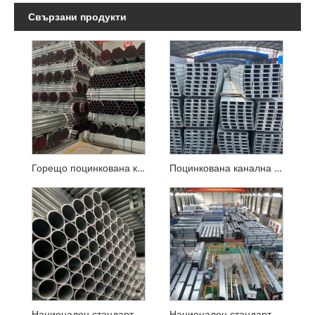
Свързани продукти
Горещо поцинкована кръгла тръба
Поцинкована канална стомана
Национален стандарт горещо поцинкована кръгла тръба
Национален стандарт горещо поцинковани квадратни и правоъгълни тръби