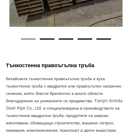
Тънкостенна правоъгълна тръба
Китайската тънкостенна правоъгълна тръба е куха
тънкостенна тръба с квадратно или правоъгълно напречно
сечение, която блести брилянтно в много области
благодарение на уникалните си предимства. Tianjin Xinlida
Steel Pipe Co., Ltd. е специализирана в производството на
тънкостенни квадратни тръби, продуктите са широко
използвани, обхващащи строителство, машини, петрол,
химикали, електроенергия, транспорт и други индустрии.