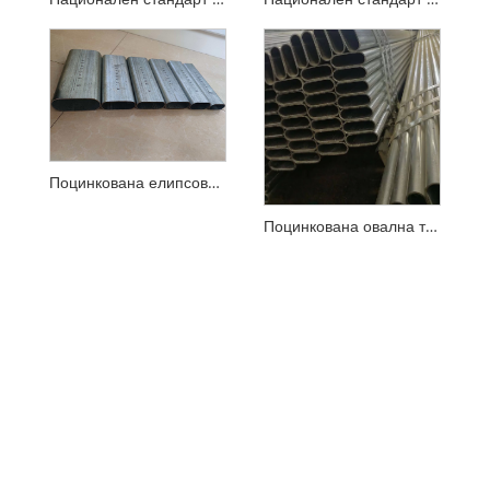
Поцинкована елипсовидна стоманена тръба
Поцинкована овална тръба с малък диаметър