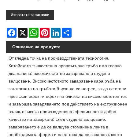
Изпратете запитване
Facebook
X
WhatsApp
Pinterest
LinkedIn
Share
Описание на продукта
От гледна точка на производствената технология,
Китайската тънкостенна правоъгълна тръба има главно
два начина: високочестотно заваряване и студено
валцоване. Високочестотното заваряване кара ръба на
заготовката на тръбата бързо да се нагрее, за да се стопи
чрез скин ефект и ефект на близост на високочестотен ток
и завършва заваряването под действието на екструзионен
валяк, с висока производствена ефективност и добро
качество на заварката; след студено валцоване,
заваряването е да се валцува стоманена лента в
необходимата форма и след това да се заварява, което